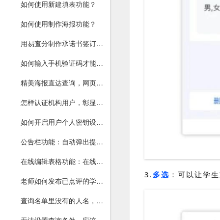
如何使用新建填表功能？
如何使用制作海报功能？
用易查分制作承诺书签订，在线手写签名，一键导出打印
如何输入手机验证码才能查询？确保本人查询
精美海报直达查询，网页和小程序均可打开
怎样认证机构用户，彰显权威？
如何开启用户个人密钥设置功能？一文读懂
公告栏功能：自动弹出提醒，重要通知不再错过
在线编辑表格功能：在线就能修改数据，增减行列
3.
多选
：可以让学生
老师如何发布已点评的学生在校表现，并让家长留言反馈？
查询名单里没有的人名，如何让查询者知道？轻松搞定！