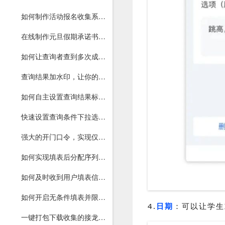
如何制作活动报名收集系统，支持填表者单选、多选
在线制作元旦假期承诺书，电子手写签名确认，一键导出打印。
如何让查询者查到多次成绩或工资？
查询结果加水印，让你的查询更安全
如何自主设置查询结果标题、显示列、表格位置？
快速设置查询条件下拉选择，提高查询准确率
强大的开门口令，实现仅指定用户才能进入查询
如何实现填表后分配序列号、活动抢票抽奖、自助分配座位号?
如何及时收到用户填表信息并提醒重填？
如何开启无条件填表并限制查询条数功能？
4.
日期
：可以让学生
一键打包下载收集的接龙打卡等图片，方便统计和查看