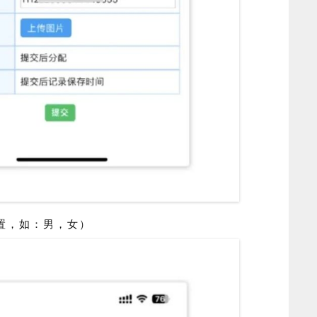
置，
如：男，女
）