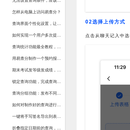
无法设置查询条件，应该如何解决？
怎样从电脑上访问易查分？
02选择上传方式
查询界面个性化设置，让你的界面更美观
如何实现一个用户多次提交表单信息？
点击从聊天记入中选
查询统计功能最全教程，一文读懂！
用易查分制作一个预约报名系统，直接分配座号、预约号
期末考试发等级发成绩，就用易查分！
锁定查询功能，完成查询后防止他人查询
查询分组功能：发布不同班级查询，支持独立分组链接和二维码
如何对制作好的查询进行编辑和导出？
一键将手写签名导出到表格，让用户确认查询或资料核对正确
折叠指定日期前的查询，让查询列表更简洁