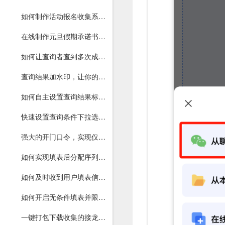
如何制作活动报名收集系统，支持填表者单选、多选
在线制作元旦假期承诺书，电子手写签名确认，一键导出打印。
如何让查询者查到多次成绩或工资？
查询结果加水印，让你的查询更安全
如何自主设置查询结果标题、显示列、表格位置？
快速设置查询条件下拉选择，提高查询准确率
强大的开门口令，实现仅指定用户才能进入查询
如何实现填表后分配序列号、活动抢票抽奖、自助分配座位号?
如何及时收到用户填表信息并提醒重填？
如何开启无条件填表并限制查询条数功能？
一键打包下载收集的接龙打卡等图片，方便统计和查看