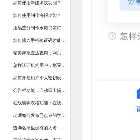
如何使用新建填表功能？
如何使用制作海报功能？
用易查分制作承诺书签订，在线手写签名，一键导出打印
如何输入手机验证码才能查询？确保本人查询
精美海报直达查询，网页和小程序均可打开
怎样认证机构用户，彰显权威？
如何开启用户个人密钥设置功能？一文读懂
公告栏功能：自动弹出提醒，重要通知不再错过
在线编辑表格功能：在线就能修改数据，增减行列
老师如何发布已点评的学生在校表现，并让家长留言反馈？
查询名单里没有的人名，如何让查询者知道？轻松搞定！